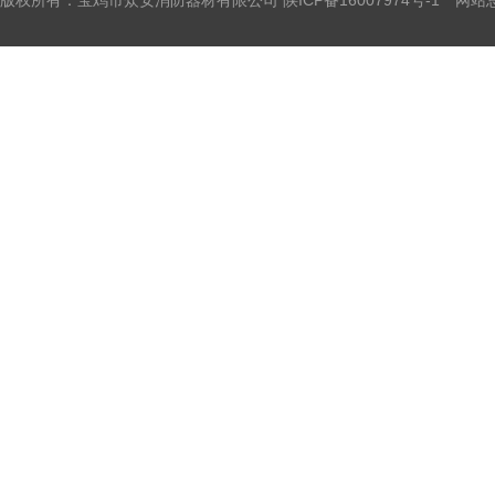
版权所有：宝鸡市众安消防器材有限公司
陕ICP备16007974号-1
网站总访