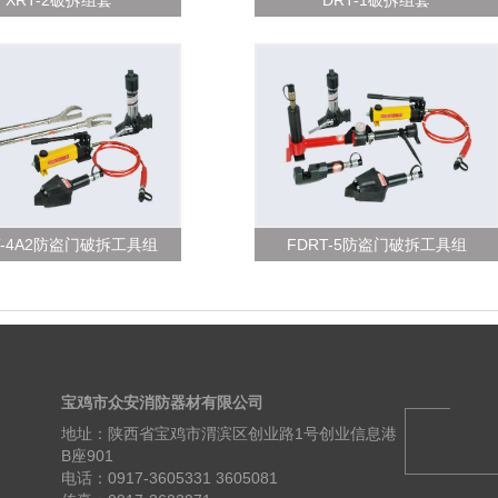
XRT-2破拆组套
DRT-1破拆组套
T-4A2防盗门破拆工具组
FDRT-5防盗门破拆工具组
宝鸡市众安消防器材有限公司
地址：陕西省宝鸡市渭滨区创业路1号创业信息港
B座901
电话：0917-3605331 3605081