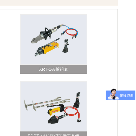
XRT-1破拆组套